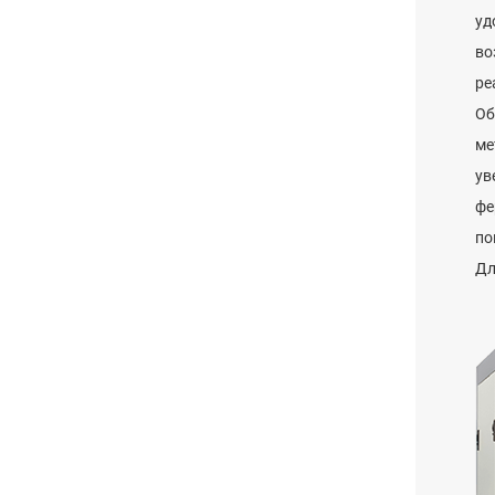
уд
во
ре
Об
ме
ув
фе
по
Дл