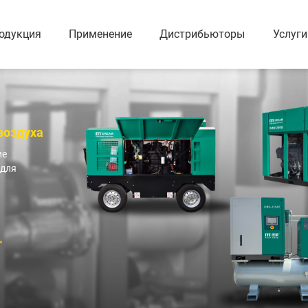
одукция
Применение
Дистрибьюторы
Услуги
нтовой
Портативный воздушный
Поршнев
компрессор
компрес
Безмасляный водяно-смазываемый ротационный винтовой компрессор
Портативный дизельный компрессор (8-35 Бар)
Сухой безмасляный ротационный винтовой компрессор
Портативный электрический компрессор (8-18 Бар)
воздуха
Безмасляный спиральный воздушный компрессор
ие
Сухой безмасляный низкого давления ротационный винтовой компрессор с VSD
 для
 и
Винтовая воздуходувка и
Промышл
вакуумный насос
Масляный
Винтовой воздуходув DFV-G серии
Безмасля
да
Масляный вакуумный насос
Поршнево
Безмасляный вакуумный насос
Вакуумное вспомогательное оборудование