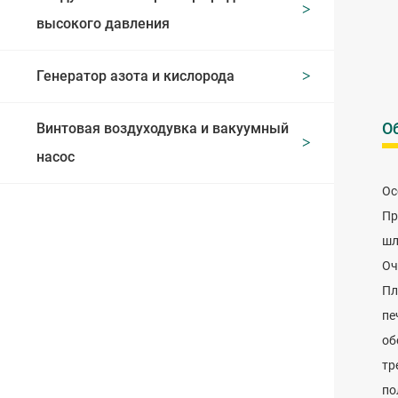
высокого давления
Генератор азота и кислорода
О
Винтовая воздуходувка и вакуумный
насос
Ос
Пр
шл
Оч
Пл
пе
об
тр
по