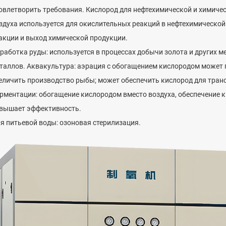
овлетворить требования. Кислород для нефтехимической и химич
здуха используется для окислительных реакций в нефтехимической
акции и выход химической продукции.
работка руды: используется в процессах добычи золота и других 
таллов. Аквакультура: аэрация с обогащением кислородом может 
еличить производство рыбы; может обеспечить кислород для тран
рментации: обогащение кислородом вместо воздуха, обеспечение 
вышает эффективность.
я питьевой воды: озоновая стерилизация.