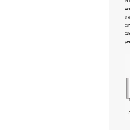
вы
не
и 
си
си
ре