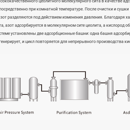
сококачественного цеолитного молекулярного сита в качестве адсо
посредственно при комнатной температуре. После очистки и сушки
азот разделяются под действием изменения давления. Благодаря 
та, азот адсорбируется в молекулярном сите цеолита, а кислород о
стеме установлены две адсорбционные башни: одна башня адсорбир
генерирует, и цикл повторяется для непрерывного производства ки