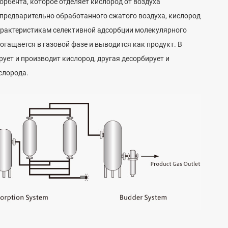
рбента, которое отделяет кислород от воздуха
 предварительно обработанного сжатого воздуха, кислород
характеристикам селективной адсорбции молекулярного
богащается в газовой фазе и выводится как продукт. В
ует и производит кислород, другая десорбирует и
слорода.