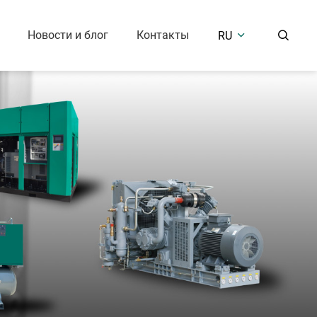
Новости и блог
Контакты
RU


ой воздушный
Оборудование для обработки
сор
воздуха
Безмасляный поршневой воздушный компрессор (7,5 Бар)
Охлаждающий осушитель воздуха
Среднего и высокого давления (25-400 Бар)
Осушитель воздуха с десикантом
Резервуар для воздуха
енные решения
ный
й