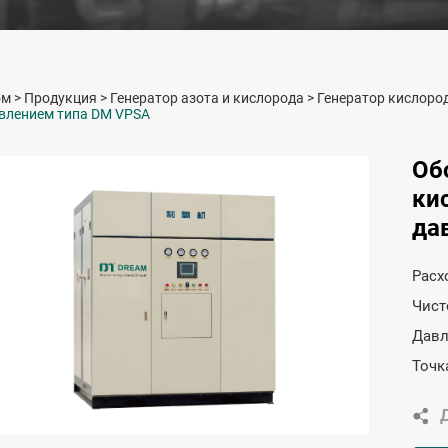
ом
>
Продукция
>
Генератор азота и кислорода
>
Генератор кислоро
влением типа DM VPSA
Об
ки
да
Расх
Чист
Давл
Точк