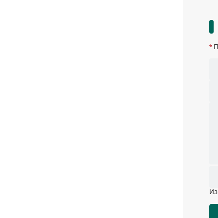
*
П
Из