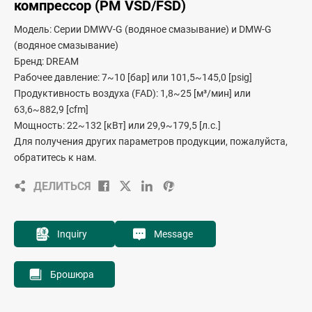
компрессор (PM VSD/FSD)
Модель: Серии DMWV-G (водяное смазывание) и DMW-G
(водяное смазывание)
Бренд: DREAM
Рабочее давление: 7~10 [бар] или 101,5~145,0 [psig]
Продуктивность воздуха (FAD): 1,8~25 [м³/мин] или
63,6~882,9 [cfm]
Мощность: 22~132 [кВт] или 29,9~179,5 [л.с.]
Для получения других параметров продукции, пожалуйста,
обратитесь к нам.
ДЕЛИТЬСЯ
Inquiry
Message
Брошюра