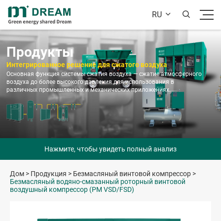
RU


Продукты
Интегрированное решение для сжатого воздуха
Основная функция системы сжатия воздуха — сжатие атмосферного
воздуха до более высокого давления для использования в
различных промышленных и механических приложениях.
Нажмите, чтобы увидеть полный анализ
Дом
>
Продукция
>
Безмасляный винтовой компрессор
>
Безмасляный водяно-смазанный роторный винтовой
воздушный компрессор (PM VSD/FSD)