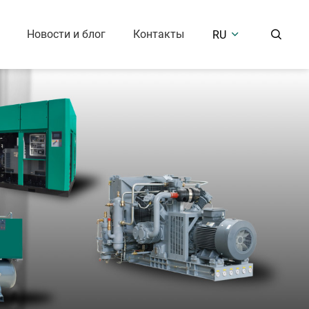
Новости и блог
Контакты
RU


ой воздушный
Оборудование для обработки
сор
воздуха
Безмасляный поршневой воздушный компрессор (7,5 Бар)
Охлаждающий осушитель воздуха
Среднего и высокого давления (25-400 Бар)
Осушитель воздуха с десикантом
Резервуар для воздуха
енные решения
ный
й