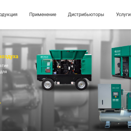
одукция
Применение
Дистрибьюторы
Услуги
нтовой
Портативный воздушный
Поршнев
компрессор
компрес
Безмасляный водяно-смазываемый ротационный винтовой компрессор
Портативный дизельный компрессор (8-35 Бар)
Сухой безмасляный ротационный винтовой компрессор
Портативный электрический компрессор (8-18 Бар)
воздуха
Безмасляный спиральный воздушный компрессор
атие
Сухой безмасляный низкого давления ротационный винтовой компрессор с VSD
 для
 и
Винтовая воздуходувка и
Промышл
вакуумный насос
Масляный
Винтовой воздуходув DFV-G серии
Безмасля
да
Масляный вакуумный насос
Поршнево
Безмасляный вакуумный насос
Вакуумное вспомогательное оборудование