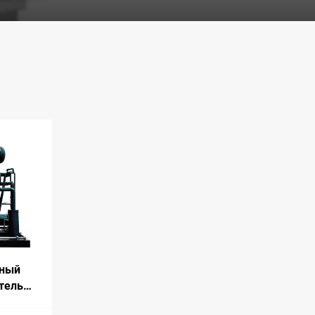
рный
тель
ым