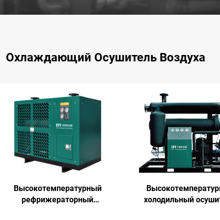
Охлаждающий Осушитель Воздуха
Высокотемпературный
Высокотемперату
рефрижераторный
холодильный осуши
осушитель воздуха (с
воздуха (с водян